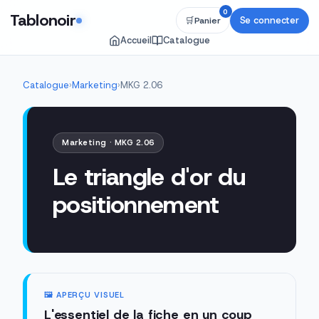
0
Tablonoir
Se connecter
🛒
Panier
Accueil
Catalogue
Catalogue
›
Marketing
›
MKG 2.06
Marketing · MKG 2.06
Le triangle d'or du
positionnement
🖼️ APERÇU VISUEL
L'essentiel de la fiche en un coup