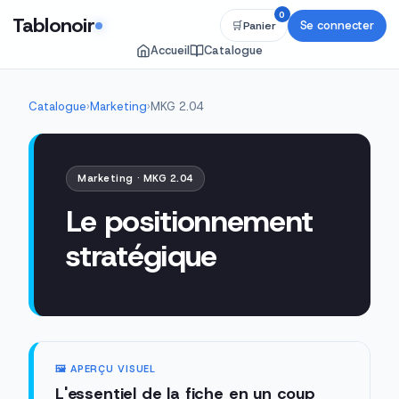
0
Tablonoir
Se connecter
🛒
Panier
Accueil
Catalogue
Catalogue
›
Marketing
›
MKG 2.04
Marketing · MKG 2.04
Le positionnement
stratégique
🖼️ APERÇU VISUEL
L'essentiel de la fiche en un coup