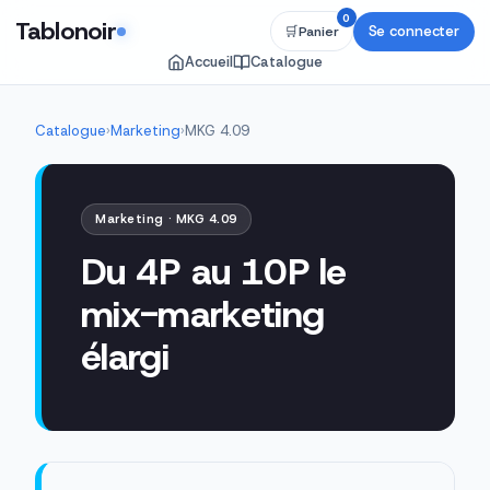
0
Tablonoir
Se connecter
🛒
Panier
Accueil
Catalogue
Catalogue
›
Marketing
›
MKG 4.09
Marketing · MKG 4.09
Du 4P au 10P le
mix-marketing
élargi