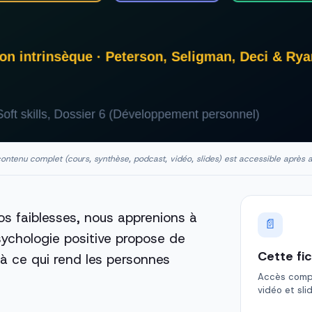
ontenu complet (cours, synthèse, podcast, vidéo, slides) est accessible après 
nos faiblesses, nous apprenions à
📄
psychologie positive propose de
Cette fi
 à ce qui rend les personnes
Accès comple
.
vidéo et sli