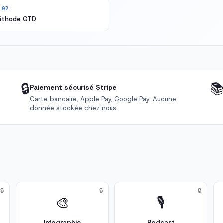
.02
éthode GTD
🔒

Paiement sécurisé Stripe
Carte bancaire, Apple Pay, Google Pay. Aucune
donnée stockée chez nous.
🔒
🔒
🔒
🎨
🎙️
Infographie
Podcast