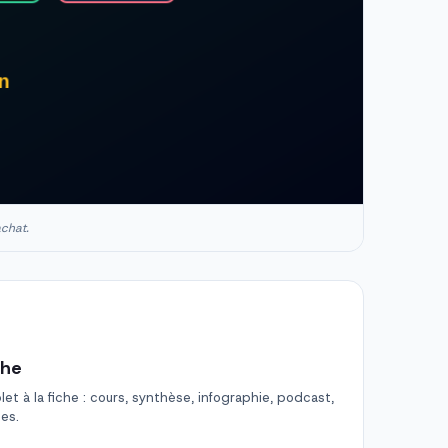
achat.
che
t à la fiche : cours, synthèse, infographie, podcast,
des.