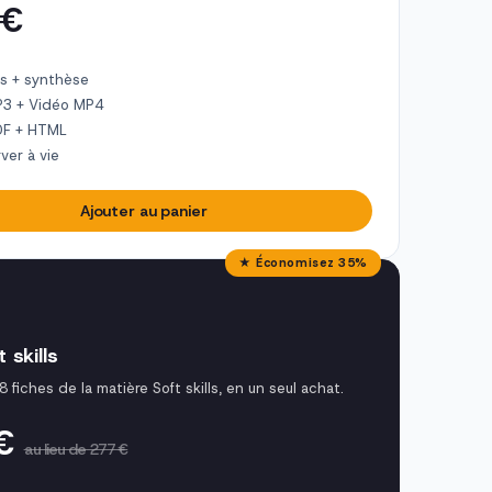
 €
s + synthèse
P3 + Vidéo MP4
DF + HTML
ver à vie
Ajouter au panier
★ Économisez 35%
 skills
8 fiches de la matière Soft skills, en un seul achat.
 €
au lieu de 277 €