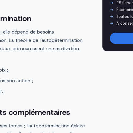
28 fiche
Économi
rmination
Toutes l
À conser
 : elle dépend de besoins
non. La théorie de l'autodétermination
ntaux qui nourrissent une motivation
ix ;
ns son action ;
r.
rts complémentaires
 ses forces ; l'autodétermination éclaire