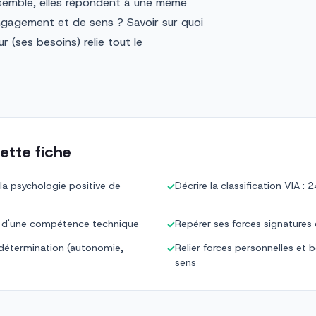
Ensemble, elles répondent à une même
ngagement et de sens ? Savoir sur quoi
r (ses besoins) relie tout le
ette fiche
la psychologie positive de
Décrire la classification VIA :
✓
ou d'une compétence technique
Repérer ses forces signatures 
✓
odétermination (autonomie,
Relier forces personnelles et 
✓
sens