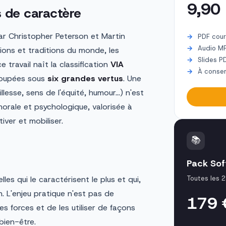
9,90
s de caractère
r Christopher Peterson et Martin
PDF cour
Audio M
gions et traditions du monde, les
Slides P
 travail naît la classification
VIA
À conser
oupées sous
six grandes vertus
. Une
llesse, sens de l'équité, humour…) n'est
 morale et psychologique, valorisée à
tiver et mobiliser.
📚
Pack Soft
elles qui le caractérisent le plus et qui,
Toutes les 2
. L'enjeu pratique n'est pas de
179
s forces et de les utiliser de façons
bien-être.