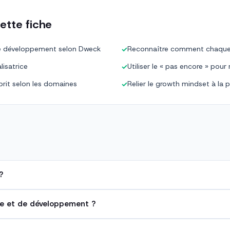
ette fiche
it de développement selon Dweck
Reconnaître comment chaque éta
✓
lisatrice
Utiliser le « pas encore » pou
✓
prit selon les domaines
Relier le growth mindset à la p
✓
?
ixe et de développement ?