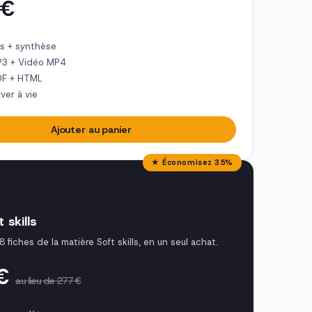
 €
s + synthèse
P3 + Vidéo MP4
DF + HTML
ver à vie
Ajouter au panier
★ Économisez 35%
 skills
8 fiches de la matière Soft skills, en un seul achat.
 €
au lieu de 277 €