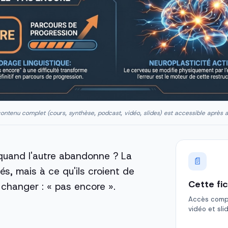
ontenu complet (cours, synthèse, podcast, vidéo, slides) est accessible après 
 quand l'autre abandonne ? La
📄
és, mais à ce qu'ils croient de
Cette fi
 changer : « pas encore ».
Accès comple
vidéo et sli