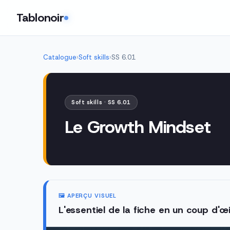
Tablonoir
Catalogue
›
Soft skills
›
SS 6.01
Soft skills · SS 6.01
Le Growth Mindset
🖼️ APERÇU VISUEL
L'essentiel de la fiche en un coup d'œi