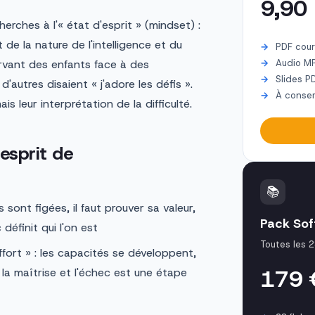
9,90
erches à l'« état d'esprit » (mindset) :
 de la nature de l'intelligence et du
PDF cour
rvant des enfants face à des
Audio M
Slides P
d'autres disaient « j'adore les défis ».
À conser
is leur interprétation de la difficulté.
'esprit de
📚
sont figées, il faut prouver sa valeur,
Pack Soft
définit qui l'on est
Toutes les 2
ffort » : les capacités se développent,
179
rs la maîtrise et l'échec est une étape