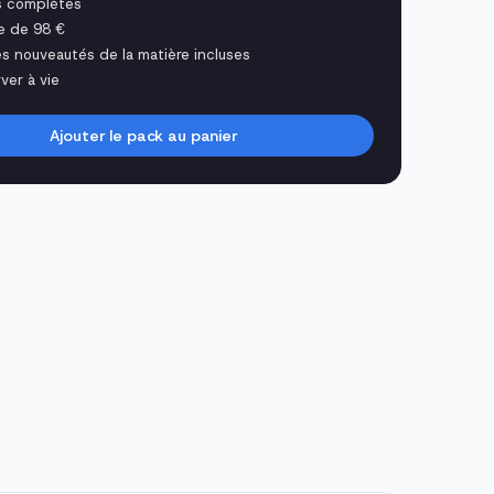
s complètes
e de 98 €
es nouveautés de la matière incluses
ver à vie
Ajouter le pack au panier