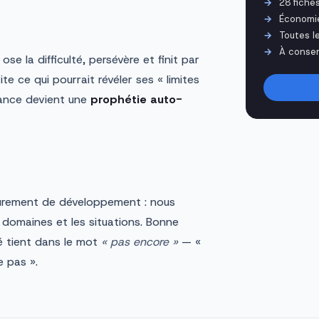
28 fiche
Économi
Toutes l
À conser
e la difficulté, persévère et finit par
ite ce qui pourrait révéler ses « limites
yance devient une
prophétie auto-
purement de développement : nous
 domaines et les situations. Bonne
clé tient dans le mot
« pas encore »
— «
e pas ».