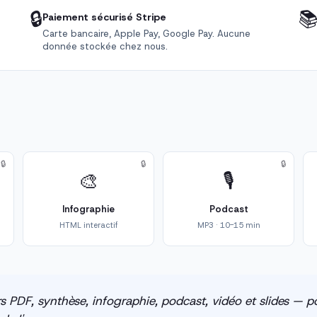
🔒

Paiement sécurisé Stripe
Carte bancaire, Apple Pay, Google Pay. Aucune
donnée stockée chez nous.
🔒
🔒
🔒
🎨
🎙️
Infographie
Podcast
HTML interactif
MP3 · 10-15 min
s PDF, synthèse, infographie, podcast, vidéo et slides — po