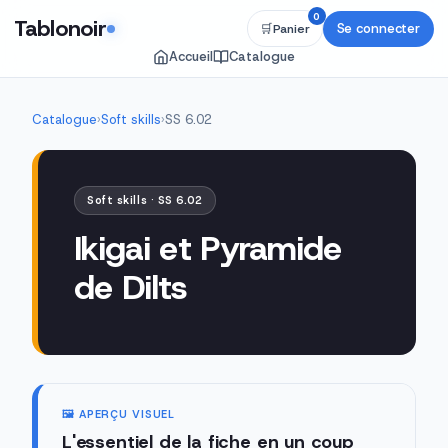
0
Tablonoir
Se connecter
🛒
Panier
Accueil
Catalogue
Catalogue
›
Soft skills
›
SS 6.02
Soft skills · SS 6.02
Ikigai et Pyramide
de Dilts
🖼️ APERÇU VISUEL
L'essentiel de la fiche en un coup