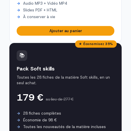
Audio MP3 + Vidéo MP4
Slides PDF + HTML
À conserver à vie
Ajouter au panier
★ Économisez 35%
📚
Pack Soft skills
Toutes les 28 fiches de la matière Soft skills, en un
seul achat.
179 €
au lieu de 277 €
28 fiches complètes
Économie de 98 €
Toutes les nouveautés de la matière incluses