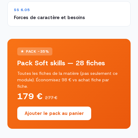
SS 6.05
Forces de caractère et besoins
★ PACK -35%
Pack Soft skills — 28 fiches
Toutes les fiches de la matière (pas seulement ce
module). Économisez 98 € vs achat fiche par
fiche.
179 €
277 €
Ajouter le pack au panier