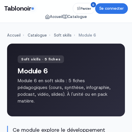
0
Tablonoir
Se connecter
🛒
Panier
Accueil
Catalogue
Accueil
›
Catalogue
›
Soft skills
›
Module 6
Soft skills · 5 fiches
Module 6
Module 6 en soft skills : 5 fiches
pédagogiques (cours, synthèse, infographie,
podcast, vidéo, slides). À l'unité ou en pack
matière.
Ce module explore le développement