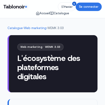
0
Tablonoir
Se connecter
🛒
Panier
Accueil
Catalogue
Catalogue
›
Web marketing
›
WEMK 3.03
Web marketing · WEMK 3.03
L'écosystème des
plateformes
digitales