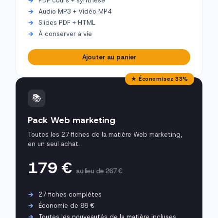
PDF cours + synthèse
Audio MP3 + Vidéo MP4
Slides PDF + HTML
À conserver à vie
Ajouter au panier
★ Économisez 33%
📚
Pack Web marketing
Toutes les 27 fiches de la matière Web marketing,
en un seul achat.
179 €
au lieu de 267 €
27 fiches complètes
Économie de 88 €
Toutes les nouveautés de la matière incluses