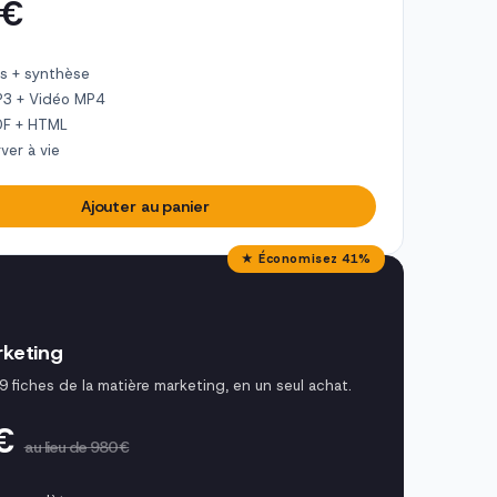
 €
s + synthèse
P3 + Vidéo MP4
DF + HTML
ver à vie
Ajouter au panier
★ Économisez 41%
keting
9 fiches de la matière marketing, en un seul achat.
 €
au lieu de 980 €