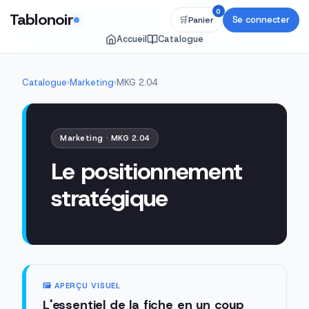
0
Tablonoir
Se connecter
🛒
Panier
Accueil
Catalogue
Catalogue
›
Marketing
›
MKG 2.04
Marketing · MKG 2.04
Le positionnement
stratégique
🖼️ APERÇU VISUEL
L'essentiel de la fiche en un coup