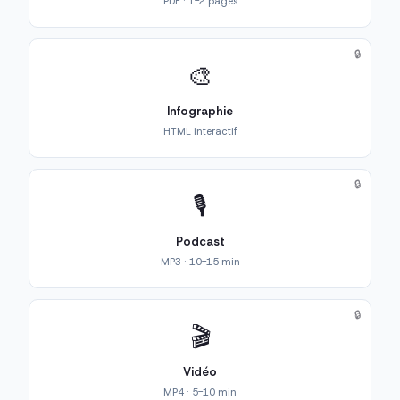
PDF · 1-2 pages
🔒
🎨
Infographie
HTML interactif
🔒
🎙️
Podcast
MP3 · 10-15 min
🔒
🎬
Vidéo
MP4 · 5-10 min