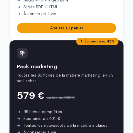
Audio MP3 + Vidéo MP4
Slides PDF + HTML
À conserver à vie
Ajouter au panier
★ Économisez 41%
📚
Pack marketing
Toutes les 99 fiches de la matière marketing, en un
seul achat.
579 €
au lieu de 980 €
99 fiches complètes
Économie de 401 €
Toutes les nouveautés de la matière incluses
À conserver à vie