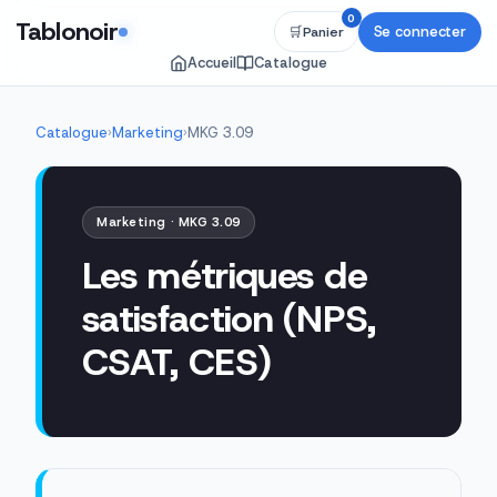
0
Tablonoir
Se connecter
🛒
Panier
Accueil
Catalogue
Catalogue
›
Marketing
›
MKG 3.09
Marketing · MKG 3.09
Les métriques de
satisfaction (NPS,
CSAT, CES)