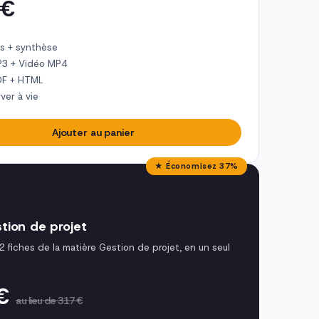
 €
s + synthèse
P3 + Vidéo MP4
DF + HTML
ver à vie
Ajouter au panier
★ Économisez 37%
tion de projet
2 fiches de la matière Gestion de projet, en un seul
 €
au lieu de 317 €