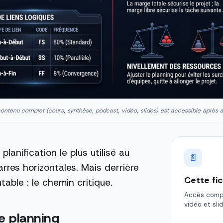
ontenu complet (cours, synthèse, podcast, vidéo, slides) est accessible après 
planification le plus utilisé au
📄
res horizontales. Mais derrière
Cette fi
able : le chemin critique.
Accès comple
vidéo et sli
e planning