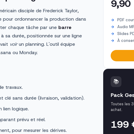
9,90
icain disciple de Frederick Taylor,
e pour ordonnancer la production dans
PDF cour
enter chaque tâche par une
barre
Audio M
Slides P
à sa durée, positionnée sur une ligne
À conser
uvait
voir
un planning. L'outil équipe
 Asana ou Monday.
📚
e travaux.
Pack Ges
clé sans durée (livraison, validation).
Toutes les 3
 lien logique.
achat.
parant prévu et réel.
199
ement, pour mesurer les dérives.