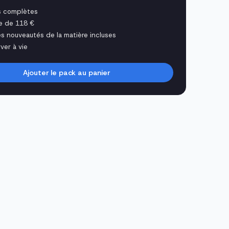
s complètes
e de 118 €
es nouveautés de la matière incluses
ver à vie
Ajouter le pack au panier