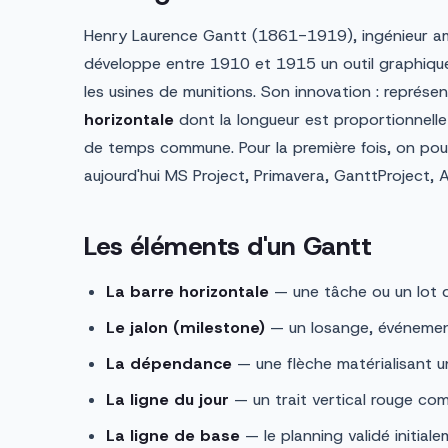
Henry Laurence Gantt (1861-1919), ingénieur amér
développe entre 1910 et 1915 un outil graphiqu
les usines de munitions. Son innovation : représ
horizontale
dont la longueur est proportionnelle 
de temps commune. Pour la première fois, on po
aujourd'hui MS Project, Primavera, GanttProject,
Les éléments d'un Gantt
La barre horizontale
— une tâche ou un lot d
Le jalon (milestone)
— un losange, événement 
La dépendance
— une flèche matérialisant un
La ligne du jour
— un trait vertical rouge com
La ligne de base
— le planning validé initial