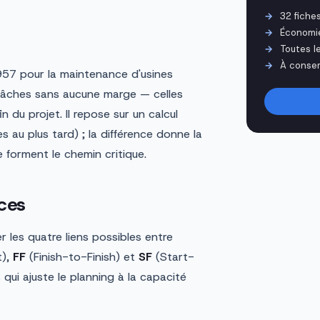
32 fiche
Économi
Toutes l
À conser
7 pour la maintenance d'usines
 tâches sans aucune marge — celles
 du projet. Il repose sur un calcul
s au plus tard) ; la différence donne la
 forment le chemin critique.
ces
 les quatre liens possibles entre
t),
FF
(Finish-to-Finish) et
SF
(Start-
 qui ajuste le planning à la capacité