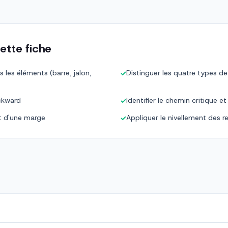
ette fiche
 les éléments (barre, jalon,
Distinguer les quatre types d
✓
ckward
Identifier le chemin critique e
✓
nt d'une marge
Appliquer le nivellement des r
✓