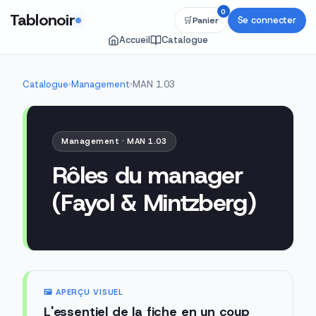
0
Tablonoir
Se connecter
🛒
Panier
Accueil
Catalogue
Catalogue
›
Management
›
MAN 1.03
Management · MAN 1.03
Rôles du manager
(Fayol & Mintzberg)
🖼️ APERÇU VISUEL
L'essentiel de la fiche en un coup