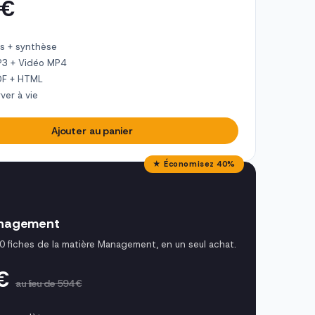
 €
s + synthèse
P3 + Vidéo MP4
DF + HTML
ver à vie
Ajouter au panier
★ Économisez 40%
nagement
0 fiches de la matière Management, en un seul achat.
 €
au lieu de 594 €