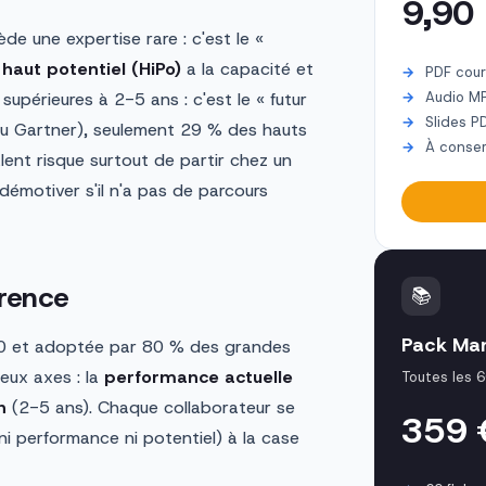
9,90
e une expertise rare : c'est le «
n
haut potentiel (HiPo)
a la capacité et
PDF cour
supérieures à 2-5 ans : c'est le « futur
Audio M
Slides P
venu Gartner), seulement 29 % des hauts
À conser
lent risque surtout de partir chez un
démotiver s'il n'a pas de parcours
érence
📚
Pack Ma
0 et adoptée par 80 % des grandes
eux axes : la
performance actuelle
Toutes les 6
n
(2-5 ans). Chaque collaborateur se
359
ni performance ni potentiel) à la case