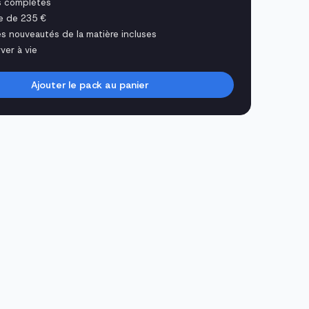
s complètes
e de 235 €
es nouveautés de la matière incluses
ver à vie
Ajouter le pack au panier