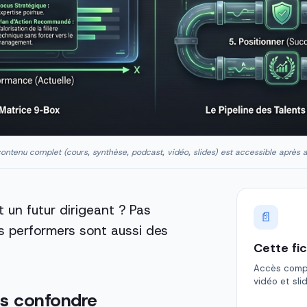
ontenu complet (cours, synthèse, podcast, vidéo, slides) est accessible après 
t un futur dirigeant ? Pas
📄
s performers sont aussi des
Cette fi
Accès comple
vidéo et sli
pas confondre