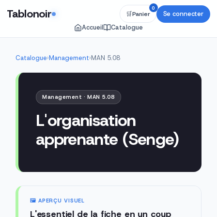
0
Tablonoir
Se connecter
🛒
Panier
Accueil
Catalogue
Catalogue
›
Management
›
MAN 5.08
Management · MAN 5.08
L'organisation
apprenante (Senge)
🖼️ APERÇU VISUEL
L'essentiel de la fiche en un coup