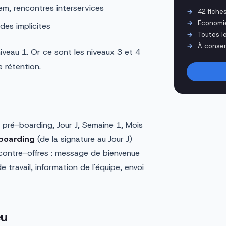
em, rencontres interservices
42 fiche
Économi
es implicites
Toutes l
À conser
iveau 1. Or ce sont les niveaux 3 et 4
e rétention.
: pré-boarding, Jour J, Semaine 1, Mois
boarding
(de la signature au Jour J)
x contre-offres : message de bienvenue
travail, information de l'équipe, envoi
eu