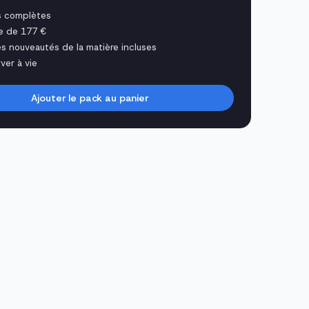
s complètes
e de 177 €
es nouveautés de la matière incluses
ver à vie
Ajouter le pack au panier