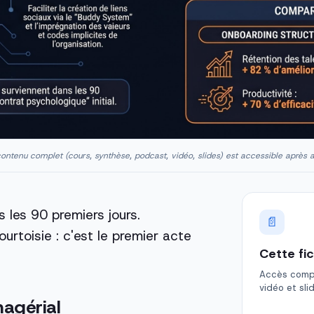
ontenu complet (cours, synthèse, podcast, vidéo, slides) est accessible après 
les 90 premiers jours.
📄
urtoisie : c'est le premier acte
Cette fi
Accès comple
vidéo et sli
nagérial