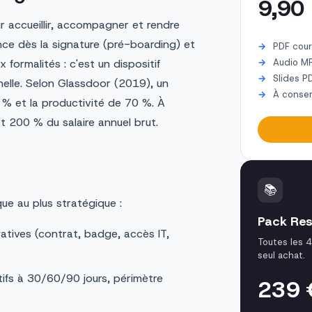
9,90
r accueillir, accompagner et rendre
ce dès la signature (pré-boarding) et
PDF cour
 formalités : c'est un dispositif
Audio M
Slides P
nnelle. Selon Glassdoor (2019), un
À conser
 % et la productivité de 70 %. À
t 200 % du salaire annuel brut.
📚
que au plus stratégique :
Pack Res
atives (contrat, badge, accès IT,
Toutes les 
seul achat.
ifs à 30/60/90 jours, périmètre
239