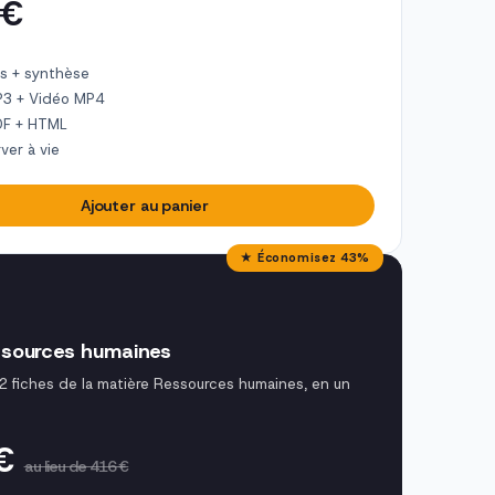
 €
s + synthèse
P3 + Vidéo MP4
DF + HTML
ver à vie
Ajouter au panier
★ Économisez 43%
sources humaines
42 fiches de la matière Ressources humaines, en un
 €
au lieu de 416 €