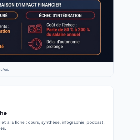
achat.
che
t à la fiche : cours, synthèse, infographie, podcast,
des.