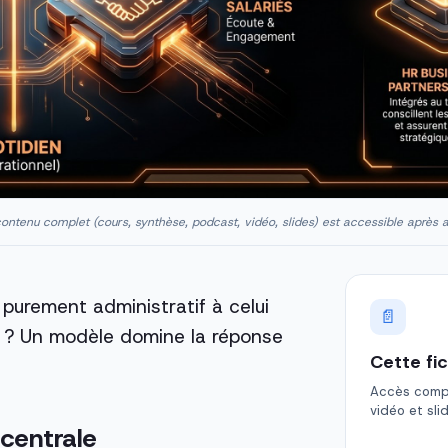
ontenu complet (cours, synthèse, podcast, vidéo, slides) est accessible après 
purement administratif à celui
📄
ie ? Un modèle domine la réponse
Cette fi
Accès comple
vidéo et sli
 centrale