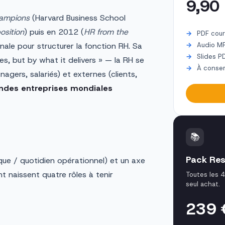
9,90
ampions
(Harvard Business School
osition
) puis en 2012 (
HR from the
PDF cour
onale pour structurer la fonction RH. Sa
Audio M
Slides P
s, but by what it delivers » — la RH se
À conser
nagers, salariés) et externes (clients,
ndes entreprises mondiales
📚
Pack Res
que / quotidien opérationnel) et un axe
t naissent quatre rôles à tenir
Toutes les 
seul achat.
239