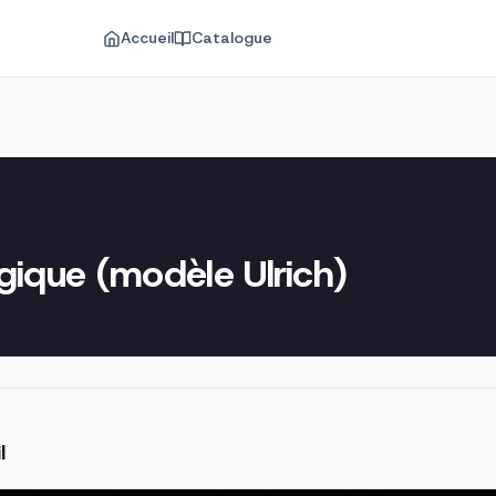
Accueil
Catalogue
gique (modèle Ulrich)
l