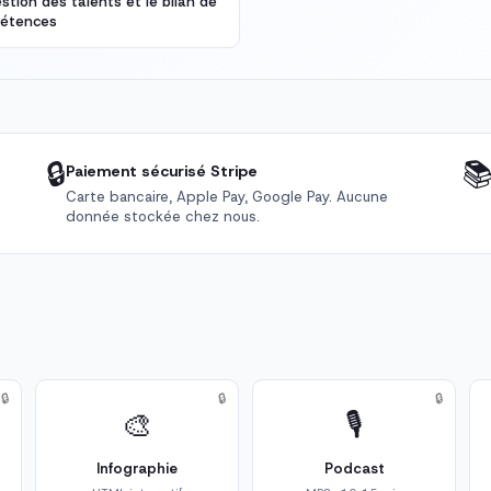
stion des talents et le bilan de
étences
🔒

Paiement sécurisé Stripe
Carte bancaire, Apple Pay, Google Pay. Aucune
donnée stockée chez nous.
🔒
🔒
🔒
🎨
🎙️
Infographie
Podcast