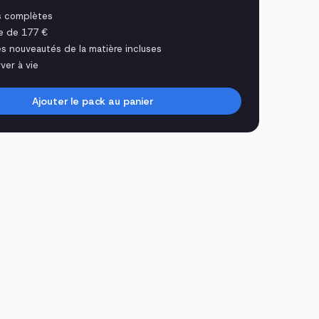
s complètes
e de 177 €
es nouveautés de la matière incluses
ver à vie
Ajouter le pack au panier