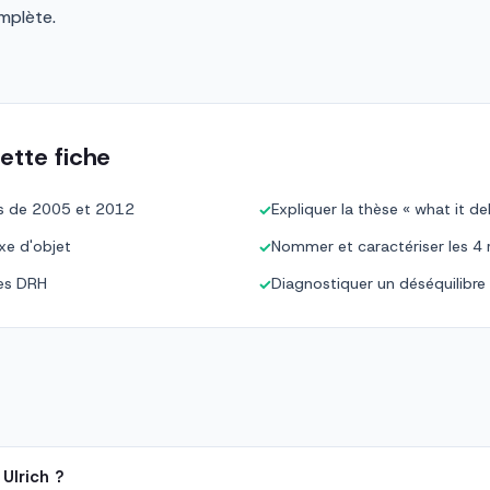
mplète.
ette fiche
ons de 2005 et 2012
Expliquer la thèse « what it de
✓
xe d'objet
Nommer et caractériser les 4 rô
✓
des DRH
Diagnostiquer un déséquilibre 
✓
Ulrich ?