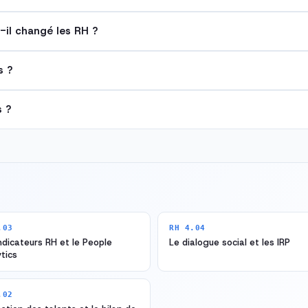
-il changé les RH ?
s ?
s ?
.03
RH 4.04
ndicateurs RH et le People
Le dialogue social et les IRP
tics
.02