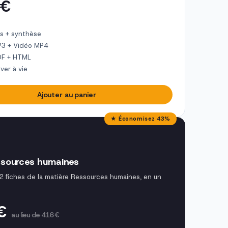
 €
s + synthèse
P3 + Vidéo MP4
DF + HTML
ver à vie
Ajouter au panier
★ Économisez 43%
sources humaines
42 fiches de la matière Ressources humaines, en un
 €
au lieu de 416 €