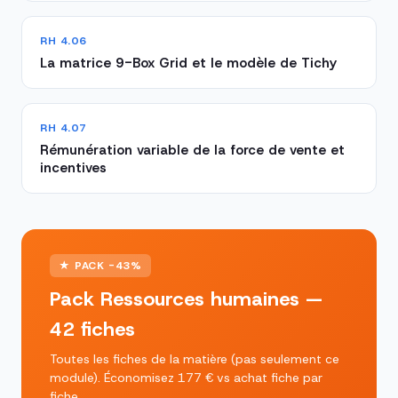
RH 4.06
La matrice 9-Box Grid et le modèle de Tichy
RH 4.07
Rémunération variable de la force de vente et
incentives
★ PACK -43%
Pack Ressources humaines —
42 fiches
Toutes les fiches de la matière (pas seulement ce
module). Économisez 177 € vs achat fiche par
fiche.