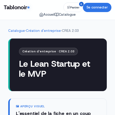
0
Tablonoir
Se connecter
🛒
Panier
Accueil
Catalogue
Catalogue
›
Création d'entreprise
›
CREA 2.03
Création d'entreprise · CREA 2.03
Le Lean Startup et
le MVP
🖼️ APERÇU VISUEL
L'essentiel de la fiche en un coup