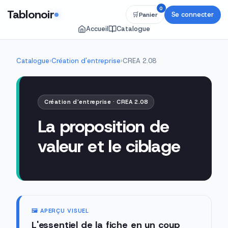
0
Tablonoir
Se connecter
🛒
Panier
Accueil
Catalogue
Catalogue
›
Création d'entreprise
›
CREA 2.08
Création d'entreprise · CREA 2.08
La proposition de
valeur et le ciblage
🖼️ APERÇU VISUEL
L'essentiel de la fiche en un coup