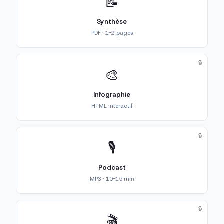
📝
Synthèse
PDF · 1-2 pages
🔒
🎨
Infographie
HTML interactif
🔒
🎙️
Podcast
MP3 · 10-15 min
🔒
🎬