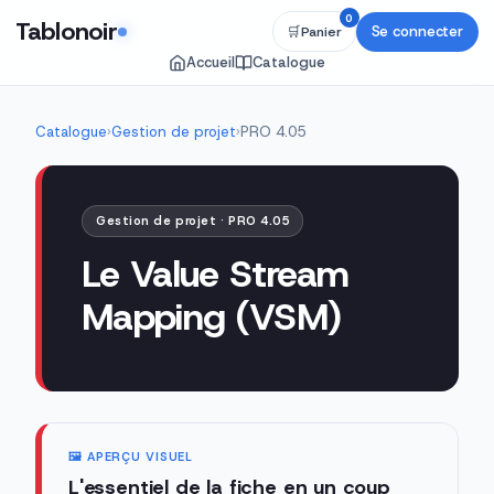
0
Tablonoir
Se connecter
🛒
Panier
Accueil
Catalogue
Catalogue
›
Gestion de projet
›
PRO 4.05
Gestion de projet · PRO 4.05
Le Value Stream
Mapping (VSM)
🖼️ APERÇU VISUEL
L'essentiel de la fiche en un coup