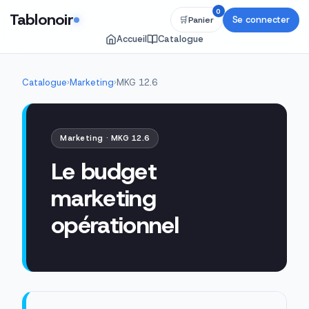
0
Tablonoir
Se connecter
🛒
Panier
Accueil
Catalogue
Catalogue
›
Marketing
›
MKG 12.6
Marketing · MKG 12.6
Le budget
marketing
opérationnel