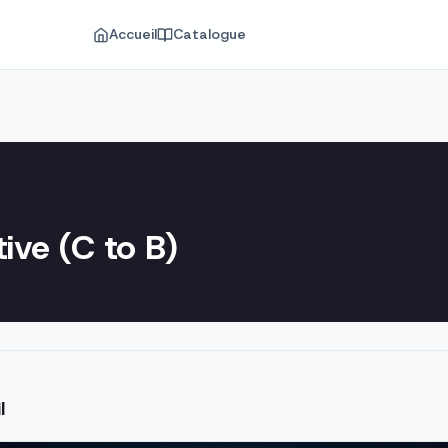
Accueil
Catalogue
tive (C to B)
l