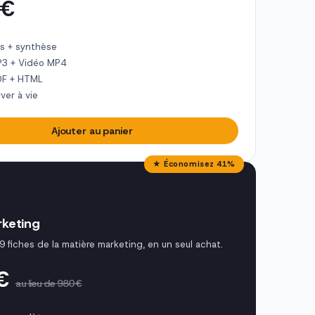
 €
s + synthèse
P3 + Vidéo MP4
DF + HTML
ver à vie
Ajouter au panier
★ Économisez 41%
keting
9 fiches de la matière marketing, en un seul achat.
 €
au lieu de 980 €