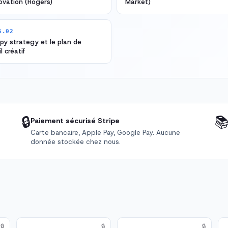
ovation (Rogers)
Market)
6.02
py strategy et le plan de
l créatif
🔒

Paiement sécurisé Stripe
Carte bancaire, Apple Pay, Google Pay. Aucune
donnée stockée chez nous.
🔒
🔒
🔒