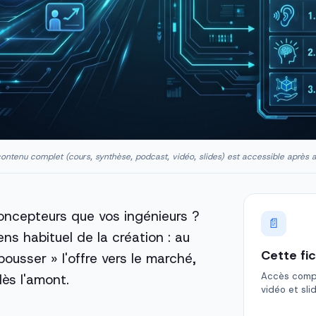
ontenu complet (cours, synthèse, podcast, vidéo, slides) est accessible après 
 concepteurs que vos ingénieurs ?
📄
ens habituel de la création : au
Cette fi
pousser » l'offre vers le marché,
Accès comple
ès l'amont.
vidéo et sli