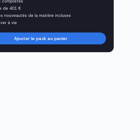
s complètes
e de 401 €
es nouveautés de la matière incluses
ver à vie
Ajouter le pack au panier