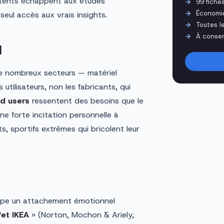
atents échappent aux études
99 fiche
Économi
 seul accès aux vrais insights.
Toutes l
À conser
l
de nombreux secteurs — matériel
 utilisateurs, non les fabricants, qui
ad users
ressentent des besoins que le
e forte incitation personnelle à
ts, sportifs extrêmes qui bricolent leur
oppe un attachement émotionnel
fet IKEA
» (Norton, Mochon & Ariely,