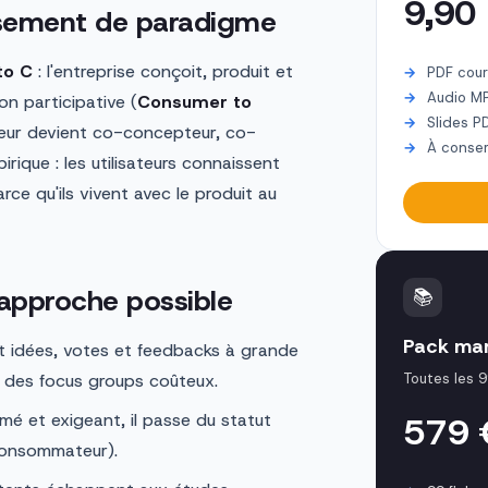
9,90
ersement de paradigme
to C
: l'entreprise conçoit, produit et
PDF cour
Audio M
n participative (
Consumer to
Slides P
teur devient co-concepteur, co-
À conser
ique : les utilisateurs connaissent
rce qu'ils vivent avec le produit au
l'approche possible
📚
Pack mar
t idées, votes et feedbacks à grande
ait des focus groups coûteux.
Toutes les 9
mé et exigeant, il passe du statut
579
 consommateur).