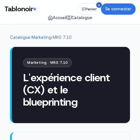
0
Tablonoir
Se connecter
🛒
Panier
Accueil
Catalogue
Catalogue
›
Marketing
›
MKG 7.10
Marketing · MKG 7.10
L'expérience client
(CX) et le
blueprinting