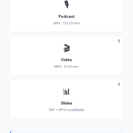
🎙️
Podcast
MP3 · 10-15 min
🔒
🎬
Vidéo
MP4 · 5-10 min
🔒
📊
Slides
PDF + PPTX modifiable