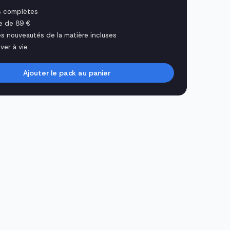
s complètes
e de 89 €
es nouveautés de la matière incluses
ver à vie
Ajouter le pack au panier