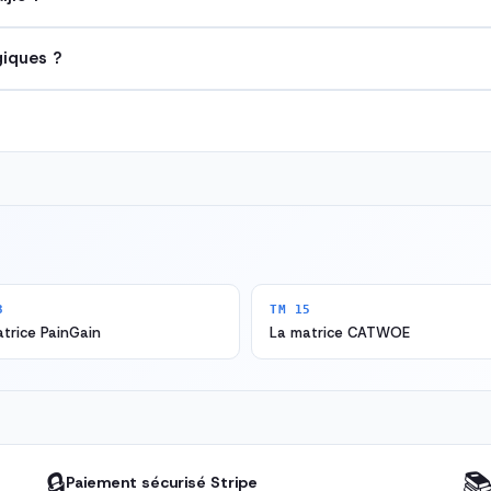
giques ?
3
TM 15
trice PainGain
La matrice CATWOE
🔒

Paiement sécurisé Stripe