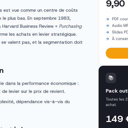
9,90
ats est vue comme un centre de coûts
 le plus bas. En septembre 1983,
PDF cour
la Harvard Business Review «
Purchasing
Audio M
Slides P
rme les achats en levier stratégique.
À conser
 se valent pas, et la segmentation doit
n
📚
ie dans la performance économique :
Pack out
de levier sur le prix de revient.
Toutes les 2
lexité, dépendance vis-à-vis du
achat.
149