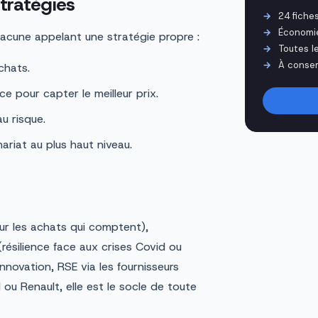
tratégies
24 fiche
Économi
hacune appelant une stratégie propre :
Toutes l
À conser
chats.
e pour capter le meilleur prix.
u risque.
riat au plus haut niveau.
sur les achats qui comptent),
r (résilience face aux crises Covid ou
innovation, RSE via les fournisseurs
l ou Renault, elle est le socle de toute