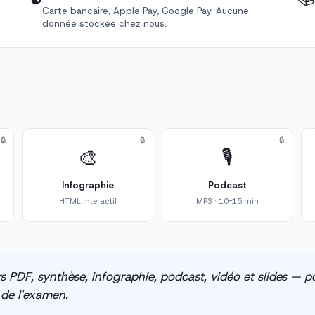
Carte bancaire, Apple Pay, Google Pay. Aucune
donnée stockée chez nous.
🔒
🔒
🔒
🎨
🎙️
Infographie
Podcast
HTML interactif
MP3 · 10-15 min
s PDF, synthèse, infographie, podcast, vidéo et slides — po
e de l'examen.