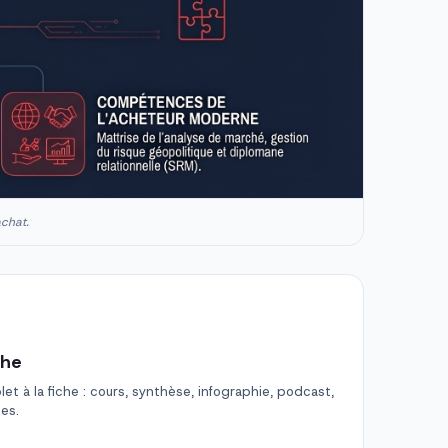
achat.
che
t à la fiche : cours, synthèse, infographie, podcast,
des.