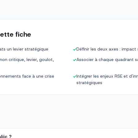
ette fiche
ts un levier stratégique
Définir les deux axes : impact
✓
n critique, levier, goulot,
Associer à chaque quadrant sa
✓
ionnements face à une crise
Intégrer les enjeux RSE et d'in
✓
stratégiques
jic ?