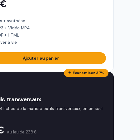
 €
s + synthèse
P3 + Vidéo MP4
DF + HTML
ver à vie
Ajouter au panier
★ Économisez 37%
ils transversaux
4 fiches de la matière outils transversaux, en un seul
 €
au lieu de 238 €