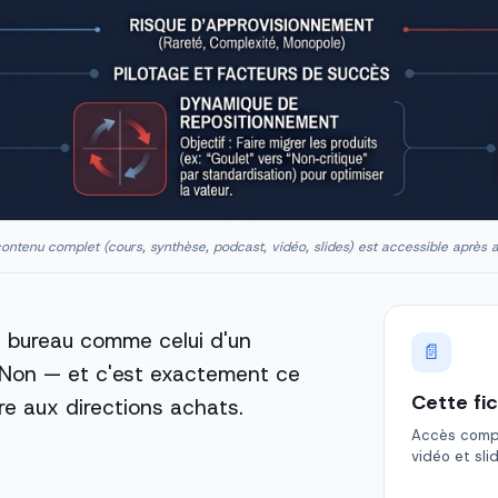
ontenu complet (cours, synthèse, podcast, vidéo, slides) est accessible après 
de bureau comme celui d'un
📄
 Non — et c'est exactement ce
Cette fi
re aux directions achats.
Accès comple
vidéo et sli