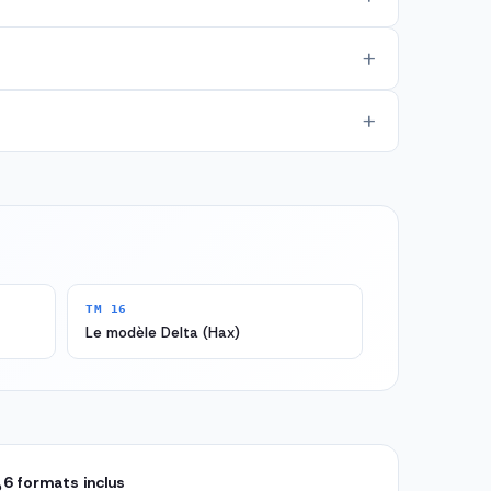
TM 16
Le modèle Delta (Hax)

6 formats inclus