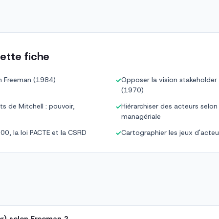
ette fiche
lon Freeman (1984)
Opposer la vision stakeholder
✓
(1970)
ts de Mitchell : pouvoir,
Hiérarchiser des acteurs selon 
✓
managériale
000, la loi PACTE et la CSRD
Cartographier les jeux d'acteu
✓