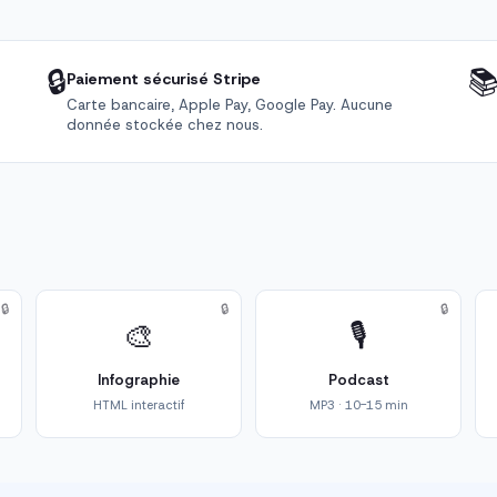
🔒

Paiement sécurisé Stripe
Carte bancaire, Apple Pay, Google Pay. Aucune
donnée stockée chez nous.
🔒
🔒
🔒
🎨
🎙️
Infographie
Podcast
HTML interactif
MP3 · 10-15 min