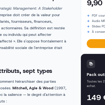
9,90
rategic Management: A Stakeholder
reprise doit créer de la valeur pour
PDF cour
ariés, fournisseurs, financeurs,
Audio M
Slides P
ctionnaires. Sa définition est restée
À conser
 ou individu qui peut affecter
 affecté ». Elle s'oppose frontalement à
sabilité sociale de l'entreprise était
📚
ttributs, sept types
Pack out
comment hiérarchiser des parties
Toutes les 2
achat.
posées.
Mitchell, Agle & Wood
(1997,
c la salience — le degré d'attention à
149
ts :