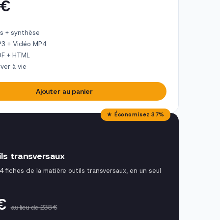
 €
s + synthèse
P3 + Vidéo MP4
DF + HTML
ver à vie
Ajouter au panier
★ Économisez 37%
ils transversaux
4 fiches de la matière outils transversaux, en un seul
 €
au lieu de 238 €