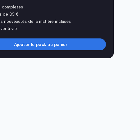
s complètes
e de 89 €
es nouveautés de la matière incluses
ver à vie
Ajouter le pack au panier