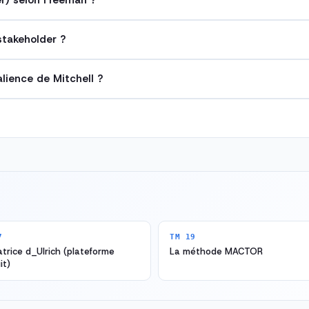
r) selon Freeman ?
stakeholder ?
lience de Mitchell ?
7
TM 19
trice d_Ulrich (plateforme
La méthode MACTOR
it)