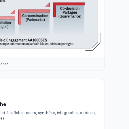
achat.
che
t à la fiche : cours, synthèse, infographie, podcast,
des.