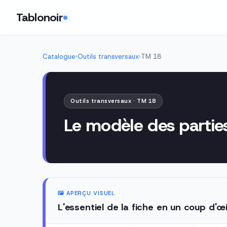
Tablonoir
Catalogue
›
Outils transversaux
›
TM 18
Outils transversaux · TM 18
Le modèle des partie
🖼️ APERÇU VISUEL
L'essentiel de la fiche en un coup d'œi