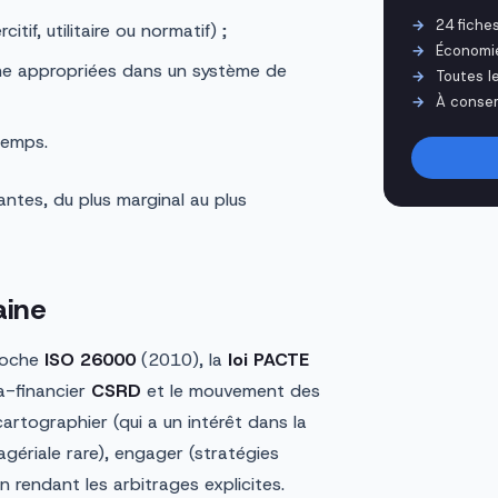
24 fiche
if, utilitaire ou normatif) ;
Économi
e appropriées dans un système de
Toutes l
À conser
temps.
ntes, du plus marginal au plus
aine
proche
ISO 26000
(2010), la
loi PACTE
ra-financier
CSRD
et le mouvement des
artographier (qui a un intérêt dans la
agériale rare), engager (stratégies
n rendant les arbitrages explicites.