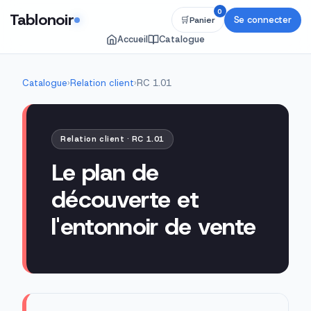
0
Tablonoir
Se connecter
🛒
Panier
Accueil
Catalogue
Catalogue
›
Relation client
›
RC 1.01
Relation client · RC 1.01
Le plan de
découverte et
l'entonnoir de vente