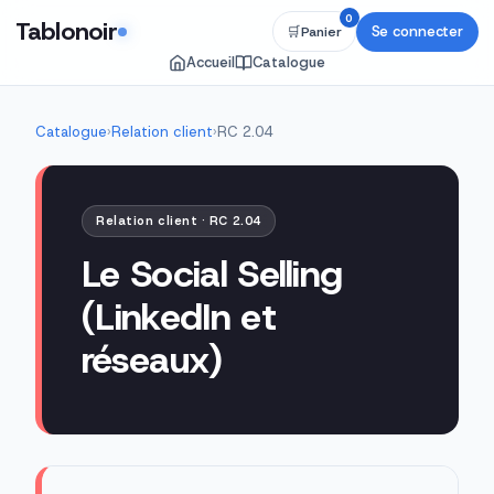
0
Tablonoir
Se connecter
🛒
Panier
Accueil
Catalogue
Catalogue
›
Relation client
›
RC 2.04
Relation client · RC 2.04
Le Social Selling
(LinkedIn et
réseaux)