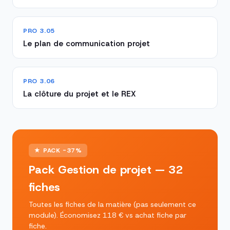
PRO 3.05
Le plan de communication projet
PRO 3.06
La clôture du projet et le REX
★ PACK -37%
Pack Gestion de projet — 32
fiches
Toutes les fiches de la matière (pas seulement ce
module). Économisez 118 € vs achat fiche par
fiche.