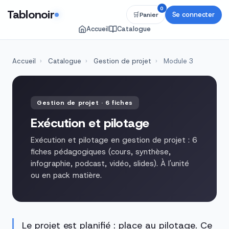
0
Tablonoir
Se connecter
🛒
Panier
Accueil
Catalogue
Accueil
›
Catalogue
›
Gestion de projet
›
Module 3
Gestion de projet · 6 fiches
Exécution et pilotage
Exécution et pilotage en gestion de projet : 6
fiches pédagogiques (cours, synthèse,
infographie, podcast, vidéo, slides). À l'unité
ou en pack matière.
Le projet est planifié : place au pilotage. Ce