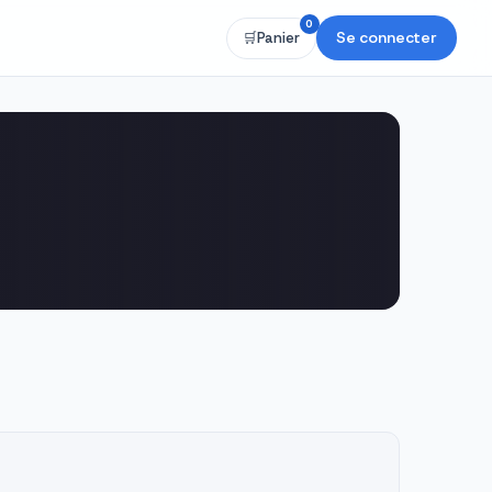
0
Se connecter
🛒
Panier