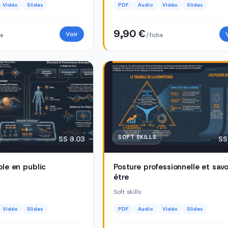
Vidéo
Slides
PDF
Audio
Vidéo
Slides
9,90 €
Voir
he
/ fiche
SOFT SKILLS
SS 3.03
SS
ole en public
Posture professionnelle et savo
être
Soft skills
Vidéo
Slides
PDF
Audio
Vidéo
Slides