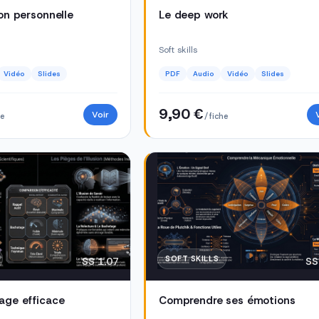
ion personnelle
Le deep work
Soft skills
Vidéo
Slides
PDF
Audio
Vidéo
Slides
9,90 €
Voir
he
/ fiche
SOFT SKILLS
SS 1.07
SS
age efficace
Comprendre ses émotions