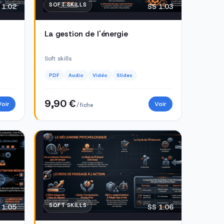
SOFT SKILLS
 1.02
SS 1.03
La gestion de l'énergie
Soft skills
PDF
Audio
Vidéo
Slides
9,90 €
Voir
Voir
/ fiche
SOFT SKILLS
 1.05
SS 1.06