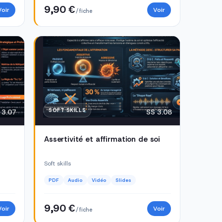
9,90 €
Voir
Voir
/ fiche
SOFT SKILLS
 3.07
SS 3.08
Assertivité et affirmation de soi
Soft skills
PDF
Audio
Vidéo
Slides
9,90 €
Voir
Voir
/ fiche