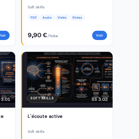
Soft skills
PDF
Audio
Vidéo
Slides
9,90 €
Voir
Voir
/ fiche
SOFT SKILLS
 3.01
SS 3.02
te
L'écoute active
Soft skills