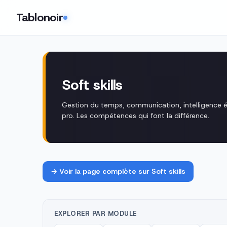
Tablonoir
Soft skills · 28 fiches péd
Soft skills
Gestion du temps, communication, intelligence é
pro. Les compétences qui font la différence.
→ Voir la page complète sur Soft skills
EXPLORER PAR MODULE