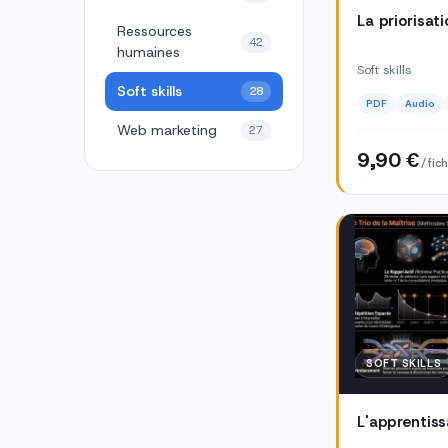
La priorisat
Ressources
42
humaines
Soft skills
Soft skills
28
PDF
Audio
Web marketing
27
9,90 €
/ fic
SOFT SKILLS
L'apprentiss