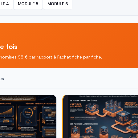
LE 4
MODULE 5
MODULE 6
e fois
omisez 98 € par rapport à l'achat fiche par fiche.
es