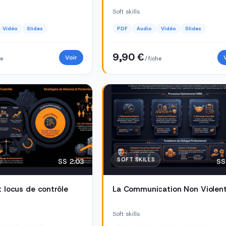
Soft skills
Vidéo
Slides
PDF
Audio
Vidéo
Slides
9,90 €
Voir
he
/ fiche
SOFT SKILLS
SS 2.03
SS
t locus de contrôle
La Communication Non Violen
Soft skills