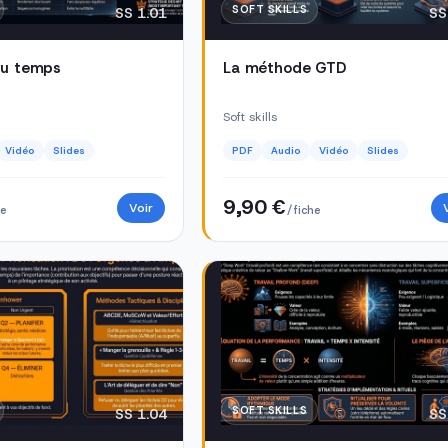
SOFT SKILLS
SS 1.01
SS
du temps
La méthode GTD
Soft skills
Vidéo
Slides
PDF
Audio
Vidéo
Slides
9,90 €
Voir
he
/ fiche
SOFT SKILLS
SS 1.04
SS