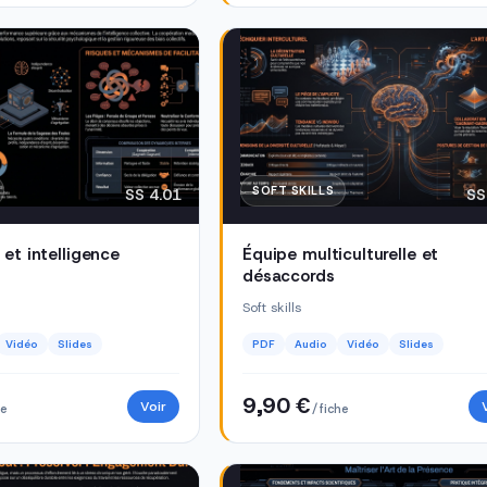
SOFT SKILLS
SS 4.01
SS
et intelligence
Équipe multiculturelle et
désaccords
Soft skills
Vidéo
Slides
PDF
Audio
Vidéo
Slides
9,90 €
Voir
he
/ fiche