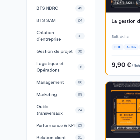
SOFT SKILLS
BTS NDRC
49
BTS SAM
24
La gestion 
Création
31
Soft skills
d'entreprise
PDF
Audio
Gestion de projet
32
Logistique et
9,90 €
/ fic
6
Opérations
Management
60
Marketing
99
Outils
24
transversaux
Performance & KPI
23
SOFT SKILLS
Relation client
31