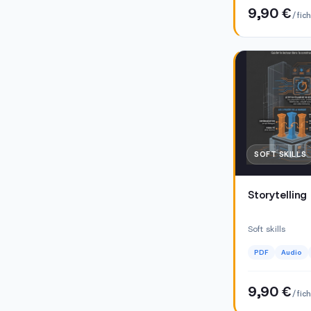
9,90 €
/ fic
SOFT SKILLS
Storytelling
Soft skills
PDF
Audio
9,90 €
/ fic