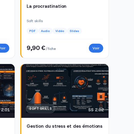
La procrastination
Soft skills
PDF
Audio
Vidéo
Slides
9,90 €
Voir
Voir
/ fiche
SOFT SKILLS
 2.01
SS 2.02
Gestion du stress et des émotions