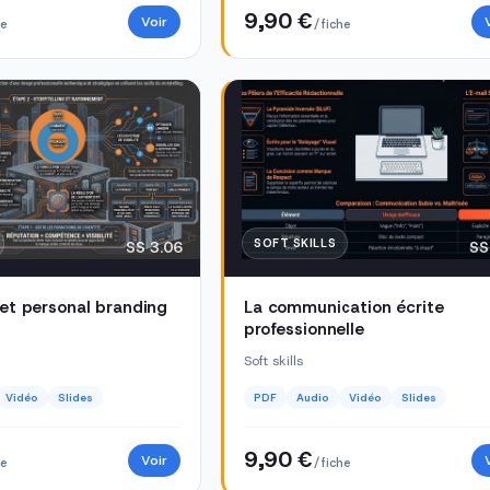
9,90 €
Voir
he
/ fiche
SOFT SKILLS
SS 3.06
SS
 et personal branding
La communication écrite
professionnelle
Soft skills
Vidéo
Slides
PDF
Audio
Vidéo
Slides
9,90 €
Voir
he
/ fiche