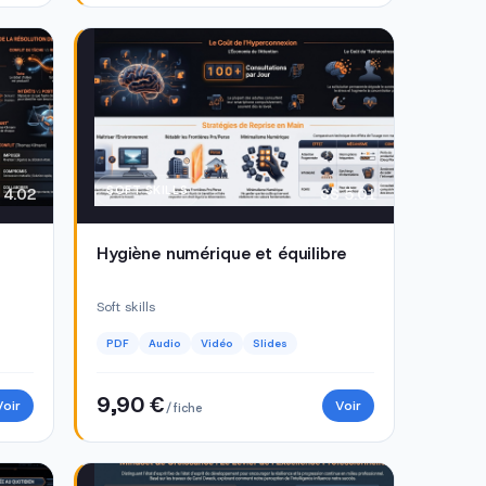
SOFT SKILLS
 4.02
SS 5.01
Hygiène numérique et équilibre
Soft skills
PDF
Audio
Vidéo
Slides
9,90 €
Voir
Voir
/ fiche