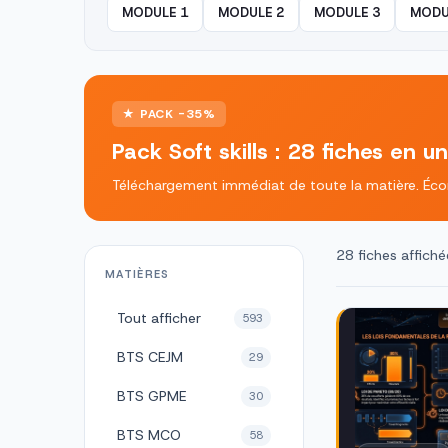
MODULE 1
MODULE 2
MODULE 3
MODU
★ PACK -35%
Pack Soft skills : 28 fiches en un
Téléchargement immédiat de toute la matière. Écon
28 fiches affiché
MATIÈRES
Tout afficher
593
BTS CEJM
29
BTS GPME
30
BTS MCO
58